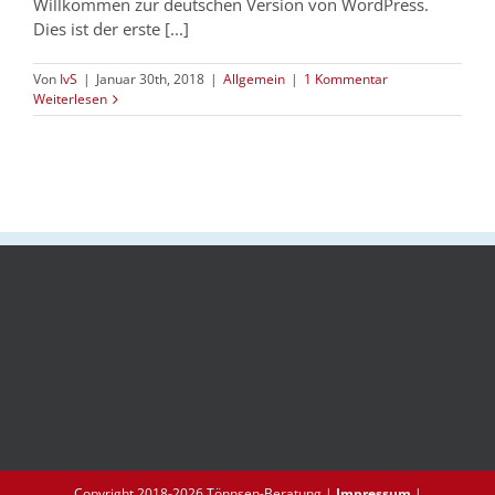
Willkommen zur deutschen Version von WordPress.
Dies ist der erste [...]
Von
IvS
|
Januar 30th, 2018
|
Allgemein
|
1 Kommentar
Weiterlesen
Copyright 2018-
2026 Tönnsen-Beratung |
Impressum
|